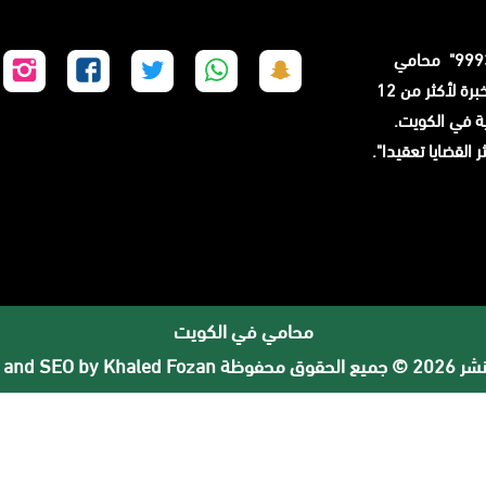
الكويت "99936799" محامي
تابعنا
تابعنا
تابعنا
تابعنا
تا
خبرة لأكثر من 12
على
على
على
على
عل
ة في الكويت.
سناب
واتساب
تويتر
فيسبوك
إن
ن أكثر القضايا تعقيدا".
شات
محامي في الكويت
لحقوق محفوظة
 and SEO by Khaled Fozan