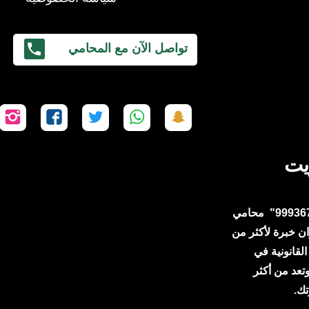
تواصل الآن مع المحامي
تابعنا
تابعنا
تابعنا
تابعنا
ت
على
على
على
على
ع
سناب
واتساب
تويتر
فيسبوك
إ
يت
شات
الكويت "99936799" محامي
ان
خبرة لأكثر من
لقانونية في
قضية ناجحة وتعد من أكثر
تك.