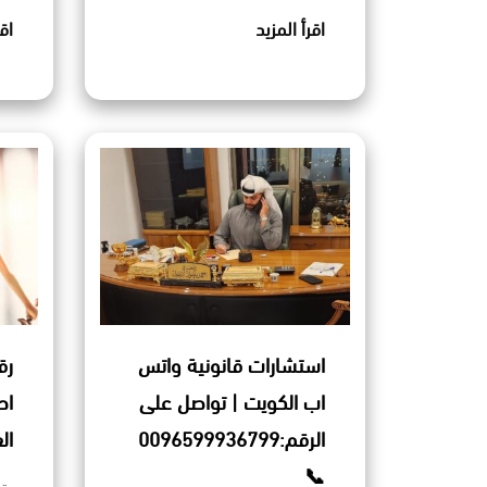
اقرأ المزيد
اق
استشارات قانونية واتس
رق
اب الكويت | تواصل على
اح
الرقم:0096599936799
ال
📞