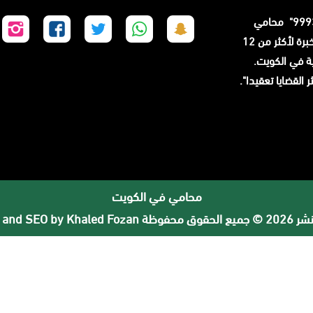
الكويت "99936799" محامي
تابعنا
تابعنا
تابعنا
تابعنا
تا
خبرة لأكثر من 12
على
على
على
على
عل
ة في الكويت.
سناب
واتساب
تويتر
فيسبوك
إن
ن أكثر القضايا تعقيدا".
شات
محامي في الكويت
لحقوق محفوظة
 and SEO by Khaled Fozan
×
استشارة قانونية مباشرة